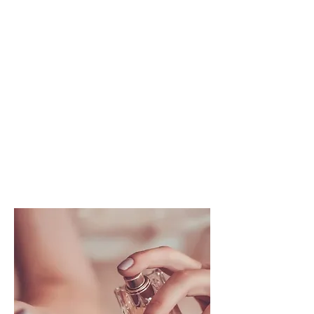
a perfumes alternativos, desenvolvidos com
suas próprias características e formulação.
O resultado final são fragrâncias com
acordes especiais, que podem ser
comparados a perfumes famosos.
Oferecemos os melhores contratipos de
perfumes nacionais e importados.
Elaborados com excelentes matérias
primas e fragrâncias incríveis.
Nossos contratipos têm o mais alto grau de
concentração de essências e fixadores –
tudo para você ter perfumes que duram até
24 horas na pele (variando de pessoa para
pessoa).