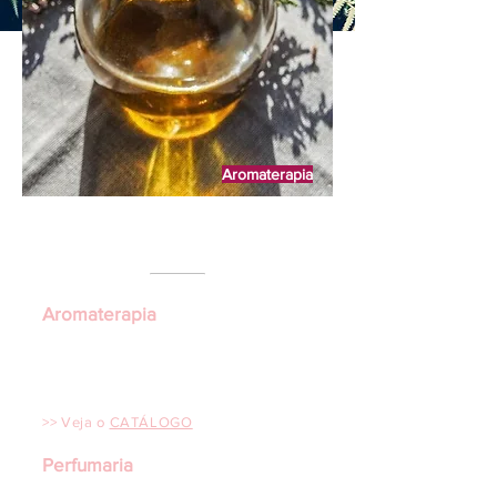
Aromaterapia
LINHA PESSOAL
Aromaterapia
• Óleos Essenciais, Seivas e Bálsamos
• Compostos, Óleos Vegetais e Argilas
• Cosméticos e sabonetes
• Acessórios Aromáticos
>> Veja o
CATÁLOGO
Perfumaria
Contratipo é o nome dado